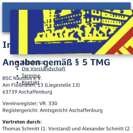
Alle Infos
Die Vorstandschaft
Termine
Kontakt
Impressum
Angaben gemäß § 5 TMG
Alle Infos
Die Vorstandschaft
Termine
BSC Nautilus e.V.
Kontakt
Am Floßhafen, 13 (Liegestelle 13)
63739 Aschaffenburg
Vereinsregister: VR. 330
Registergericht: Amtsgericht Aschaffenburg
Vertreten durch:
Thomas Schmitt (1. Vorstand) und Alexander Schmitt (2.